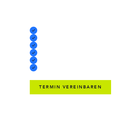
eine vertraute, intuitive Oberfläche - unterstützt durc
Security und das volle Microsoft-365-Ökosystem:
Integrieren Sie physische Fax-Maschinen nahtlos
Fax-to-Mail-Integration für automatische Weiterl
Spam-Nummern automatisch blockieren
CDR-Archivierung für Compliance und Audit-Trai
Custom-Deckblatt-Vorlagen pro Abteilung oder
Automatisiertes Faxen und Sortierung via Workfl
TERMIN VEREINBAREN