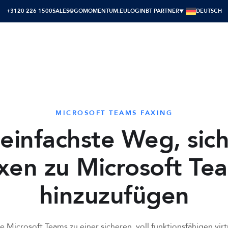
+3120 226 1500
SALES@GOMOMENTUM.EU
LOGIN
BT PARTNER
DEUTSCH
IONS
COMPANY
GLOBAL COVERAGE
RESOURCES
MICROSOFT TEAMS FAXING
einfachste Weg, sic
xen zu Microsoft Te
hinzuzufügen
 Microsoft Teams zu einer sicheren, voll funktionsfähigen virt