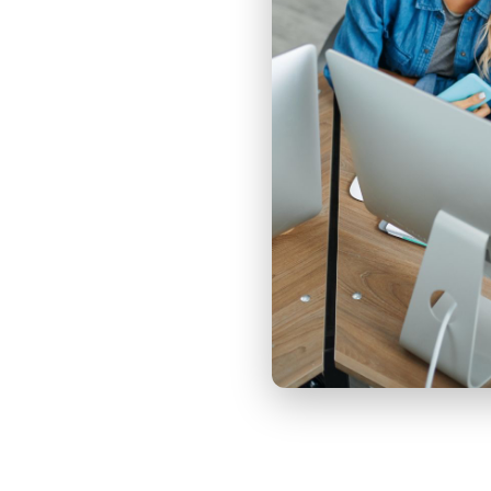
h Best-in-Class Microsoft-
 in einem hybriden Szenario
eitung
l
 Kundentyp
ows