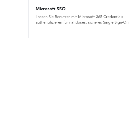
Microsoft SSO
Lassen Sie Benutzer mit Microsoft-365-Credentials
authentifizieren für nahtloses, sicheres Single Sign-On.
Machen Sie Faxen s
wie E-Mail senden
Halten Sie Kommunikations-Linien frei, verbessern Sie
indem Sie Faxen direkt in Microsoft Teams ermöglic