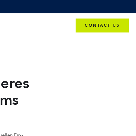
CONTACT US
PREISRECHNER
heres
ams
uellen Fax-