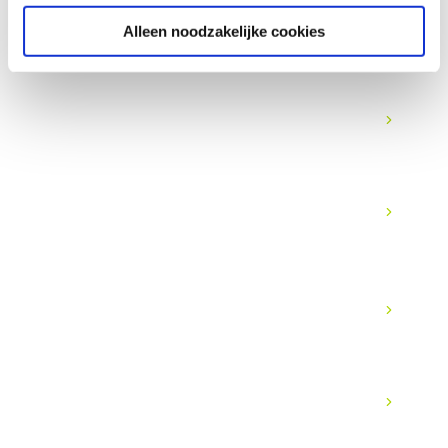
Alleen noodzakelijke cookies
Was bedeutet Managed Network?
Was passiert bei einem Ausfall?
Kann Momentum hybride Umgebungen
verwalten?
Wie schnell kann ein neuer
Verwaltungsvertrag starten?
Wie sieht es mit Compliance aus?