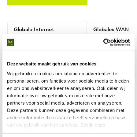
Globale Internet-
Globales WAN
Konnektivität
Verbinden Sie sich glo
flexiblen, zuverlässig
Liefern Sie hochwertiges,
carrier-neutralen WA
schnelles Internet über Ihre
gesamte Organisation.
Deze website maakt gebruik van cookies
Wij gebruiken cookies om inhoud en advertenties te
MEHR ERFAHREN
MEHR ERFAHREN
personaliseren, om functies voor sociale media te bieden
en om ons websiteverkeer te analyseren.
Ook delen wij
informatie over uw gebruik van onze site met onze
partners voor social media, adverteren en analyseren.
Deze partners kunnen deze gegevens combineren met
andere informatie die u aan ze heeft verzameld op basis
van uw gebruik van hun services.
Bekijk onze
privacyverklaring
.
Entfesseln Sie Ihr Netzwerk