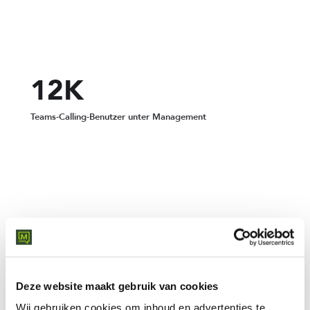
12K
Teams-Calling-Benutzer unter Management
VERWANDTE SERVICES
Schaffen Sie eine reichhaltige
Anruferfahrung in Teams
Deze website maakt gebruik van cookies
Wij gebruiken cookies om inhoud en advertenties te
Microsoft Teams bringt alle Ihre Lieblings-Geschäftstelefon-