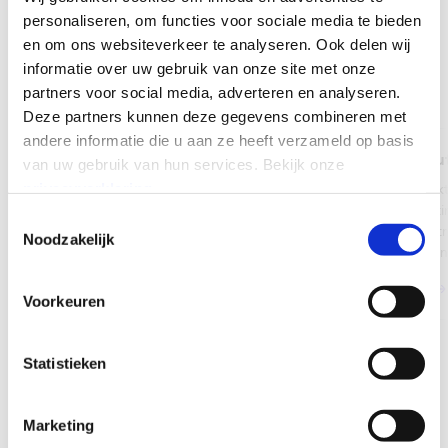
personaliseren, om functies voor sociale media te bieden
und Collaboration-Funktionen in eine Erfahrung zusammen.
en om ons websiteverkeer te analyseren.
Ook delen wij
TERMIN VEREINBAREN
informatie over uw gebruik van onze site met onze
partners voor social media, adverteren en analyseren.
Deze partners kunnen deze gegevens combineren met
andere informatie die u aan ze heeft verzameld op basis
Teams Phone
Teams Direct Rou
van uw gebruik van hun services.
Bekijk onze
privacyverklaring
.
Microsoft Teams Phone Lizenzen +
Eigene SBC-Infrastrukt
Provisioning + Rufnummern-
Teams via Direct Routi
Toestemmingsselectie
Management in einem Service.
verbinden. Volle Kontr
Noodzakelijk
Routing und Complian
MEHR ERFAHREN
MEHR ERFAHREN
Voorkeuren
Statistieken
Marketing