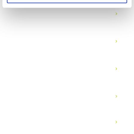
Was ist der Unterschied zwischen MPLS und
SD-WAN?
Was bedeutet Carrier-neutral?
Kann Momentum mein bestehendes WAN
verwalten?
Welche Bandbreiten sind verfügbar?
Wie sieht es mit SLAs und Uptime aus?