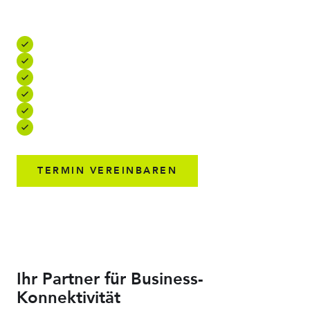
Business verstehen.
Globale Lösungen mit einem Ansprechpartner
Agiles Internet und Vor-Ort-Unterstützung
Unabhängig und carrier-neutral
Schnell, zukunftssicher und fair bepreist
Management bestehender Drittanbieter-Infrastruktur
Global zertifizierte Vor-Ort-Techniker
TERMIN VEREINBAREN
Ihr Partner für Business-
Konnektivität