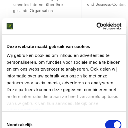
und Business-Continuit
schnelles Internet über Ihre
gesamte Organisation.
MEHR ERFAHREN
MEHR ERFAHREN
Deze website maakt gebruik van cookies
Wij gebruiken cookies om inhoud en advertenties te
personaliseren, om functies voor sociale media te bieden
en om ons websiteverkeer te analyseren.
Ook delen wij
informatie over uw gebruik van onze site met onze
Wir gehen weltweit weiter als
partners voor social media, adverteren en analyseren.
traditionelle Anbieter, Carrier
Deze partners kunnen deze gegevens combineren met
andere informatie die u aan ze heeft verzameld op basis
und Netzwerke
van uw gebruik van hun services.
Bekijk onze
Wir machen den Unterschied, indem wir alle unsere
privacyverklaring
.
flexiblen, zuverlässigen und carrier-neutralen Lösungen
Toestemmingsselectie
mit unseren Professional Services entwerfen, bauen und
Noodzakelijk
proaktiv verwalten. 24/7 maßgeschneiderte