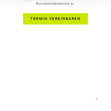
Konnektivitätsdienste zu.
TERMIN VEREINBAREN
FAQ
Global VoIP - häufig gestellte
Fragen
Was ist SIP-Trunking?