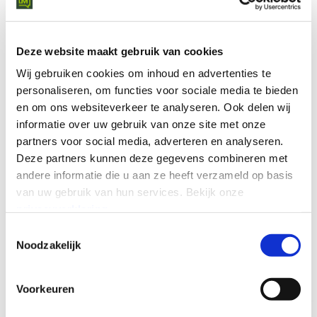
Plattform-Verfügbarkeit
Deze website maakt gebruik van cookies
Wij gebruiken cookies om inhoud en advertenties te
personaliseren, om functies voor sociale media te bieden
en om ons websiteverkeer te analyseren.
Ook delen wij
informatie over uw gebruik van onze site met onze
VERWANDTE SERVICES
partners voor social media, adverteren en analyseren.
Schaffen Sie eine reichhaltige
Deze partners kunnen deze gegevens combineren met
Anruferfahrung in Teams
andere informatie die u aan ze heeft verzameld op basis
van uw gebruik van hun services.
Bekijk onze
Microsoft Teams bringt alle Ihre Lieblings-Geschäftstelefon-
privacyverklaring
.
und Collaboration-Funktionen in eine Erfahrung zusammen.
Toestemmingsselectie
Noodzakelijk
TERMIN VEREINBAREN
Voorkeuren