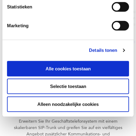
Teams Operator Connect
Teams Phone
Statistieken
Microsoft-zertifiziertes Operator
Microsoft Teams Phone
Connect: schnelle Go-Live ohne
Provisioning + Rufnu
eigene SBC.
Management in einem 
Marketing
MEHR ERFAHREN
MEHR ERFAHREN
Details tonen
Alle cookies toestaan
Selectie toestaan
Machen Sie Ihre PBX
Alleen noodzakelijke cookies
zukunftssicher
Erweitern Sie Ihr Geschäftstelefonsystem mit einem
skalierbaren SIP-Trunk und greifen Sie auf ein vielfältiges
Angebot zusätzlicher Kommunikations- und