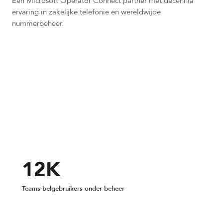
Een Microsoft Operator Connect partner met decennia
ervaring in zakelijke telefonie en wereldwijde
nummerbeheer.
70+
landen met lokale nummers
12K
Teams-belgebruikers onder beheer