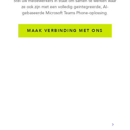
Stel uw medewerkers in staat om samen te werken waar
ze ook zijn met een volledig geintegreerde, AI-
gebaseerde Microsoft Teams Phone-oplossing.
MAAK VERBINDING MET ONS
FAQ
Teams Telefoon - veelgestelde
vragen
Wat is Microsoft Teams Phone?