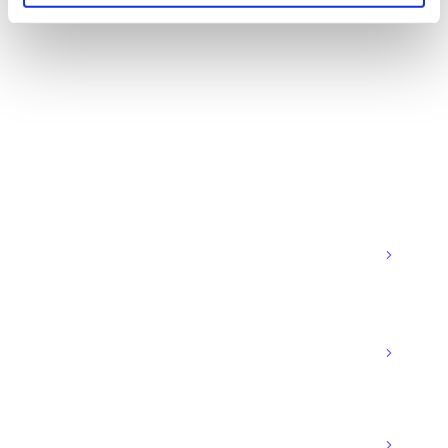
FAQ
Microsoft Teams telefonie -
veelgestelde vragen
Wat is het verschil tussen Operator Connect
en Direct Routing?
Kan ik mijn bestaande telefoonnummers
behouden?
Hoe zit het met noodoproepen vanuit Teams?