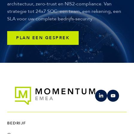
architectuur, zero-trust en NIS2-compliance. Van
strategie tot 24x7 SOC: een team, een rekening, een
SLA voor uw complete bedrijfs-security.
PLAN EEN GESPREK
BEDRIJF