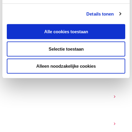
Moderne security - veelgestelde
vragen
Details tonen
Alle cookies toestaan
Wat is SASE?
Selectie toestaan
Wat is het verschil tussen Cato en traditionele
Alleen noodzakelijke cookies
firewalls?
Hoe helpt Momentum bij NIS2-compliance?
Wat is managed detection and response
(MDR)?