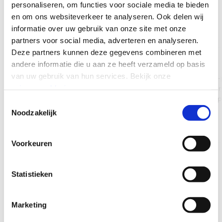
personaliseren, om functies voor sociale media te bieden
PLAN EEN GESPREK
en om ons websiteverkeer te analyseren.
Ook delen wij
informatie over uw gebruik van onze site met onze
partners voor social media, adverteren en analyseren.
Deze partners kunnen deze gegevens combineren met
SASE
Cato Networks
andere informatie die u aan ze heeft verzameld op basis
van uw gebruik van hun services.
Bekijk onze
Secure Access Service Edge:
Gartner Leader SASE-p
privacyverklaring
.
cloud-native netwerk + security in
converged netwerk en 
een platform met zero-trust en
door een wereldwijd p
Toestemmingsselectie
SD-WAN.
backbone.
Noodzakelijk
LEES MEER
LEES MEER
Voorkeuren
Statistieken
Marketing
FAQ