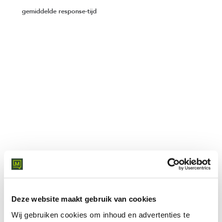
gemiddelde response-tijd
24x7
SOC-monitoring
SECURE SERVICES
Het complete Secure-portfolio
Vier complementaire security-services die uw bedrijf
Deze website maakt gebruik van cookies
beschermen van netwerkrand tot endpoint, ondersteund
Wij gebruiken cookies om inhoud en advertenties te
door een 24x7 SOC.