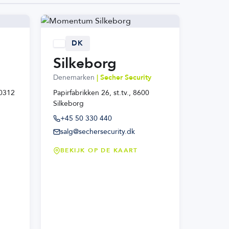
DK
Silkeborg
Denemarken
| Secher Security
60312
Papirfabrikken 26, st.tv., 8600
Silkeborg
+45 50 330 440
salg@sechersecurity.dk
BEKIJK OP DE KAART