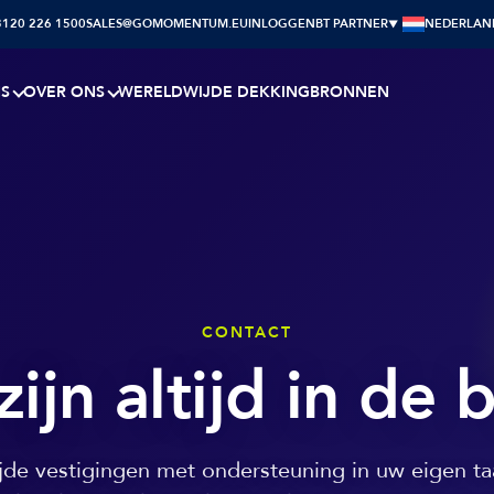
3120 226 1500
SALES@GOMOMENTUM.EU
INLOGGEN
BT PARTNER
NEDERLAN
NS
OVER ONS
WERELDWIJDE DEKKING
BRONNEN
CONTACT
ijn altijd in de 
de vestigingen met ondersteuning in uw eigen ta