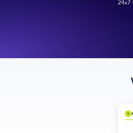
24x7 
1