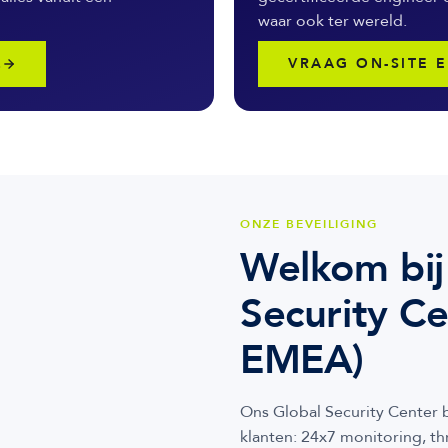
waar ook ter wereld.
L
VRAAG ON-SITE 
ONZE BEVEILIGING
Welkom bij
Security C
EMEA)
Ons Global Security Center 
klanten: 24x7 monitoring, t