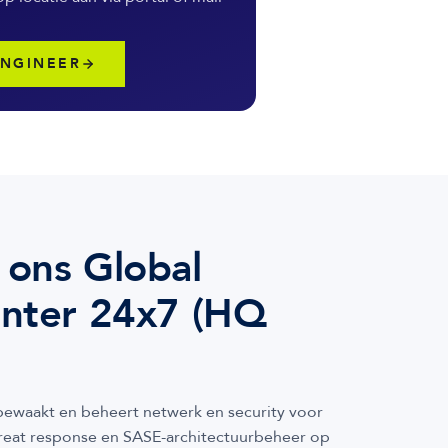
ENGINEER
 ons Global
enter 24x7 (HQ
bewaakt en beheert netwerk en security voor
hreat response en SASE-architectuurbeheer op