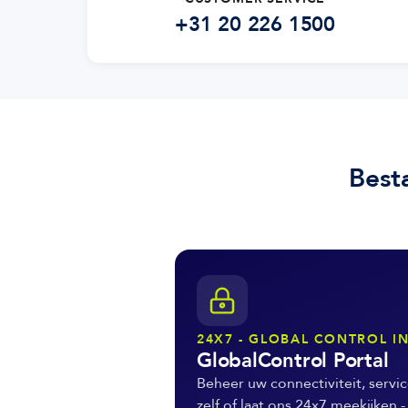
+31 20 226 1500
Best
24X7 - GLOBAL CONTROL I
GlobalControl Portal
Beheer uw connectiviteit, servic
zelf of laat ons 24x7 meekijken -