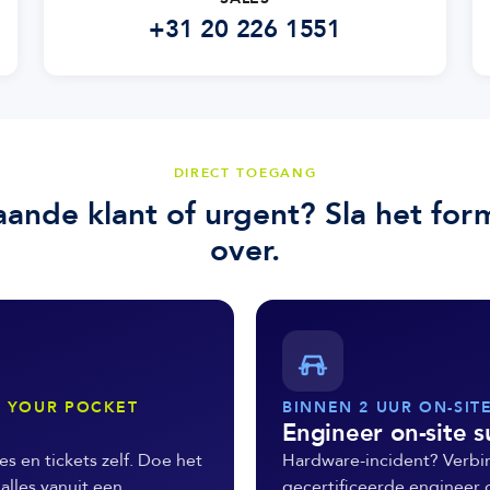
+31 20 226 1551
DIRECT TOEGANG
aande klant of urgent? Sla het form
over.
N YOUR POCKET
BINNEN 2 UUR ON-SIT
Engineer on-site 
es en tickets zelf. Doe het
Hardware-incident? Verbi
 alles vanuit een
gecertificeerde engineer op