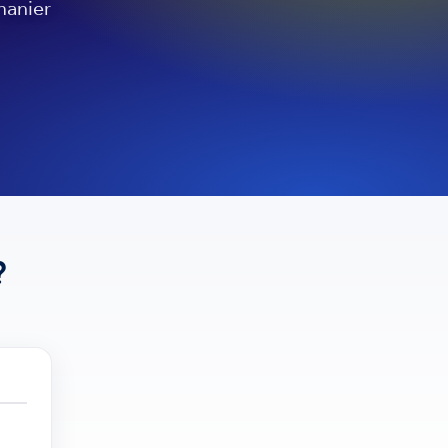
manier
?