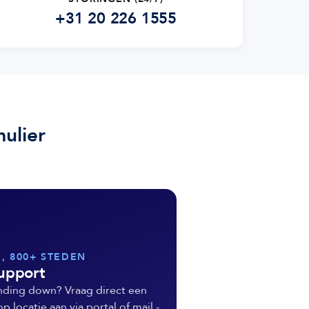
+31 20 226 1555
ulier
E, 800+ STEDEN
support
nding down? Vraag direct een
 locatie aan via portal of mail -