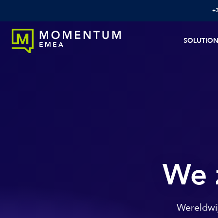
+
SOLUTIO
We z
Wereldwij