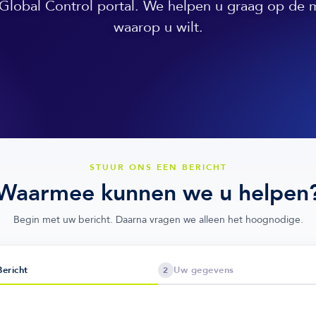
Global Control portal. We helpen u graag op de 
waarop u wilt.
STUUR ONS EEN BERICHT
Waarmee kunnen we u helpen
Begin met uw bericht. Daarna vragen we alleen het hoognodige.
Bericht
Uw gegevens
2