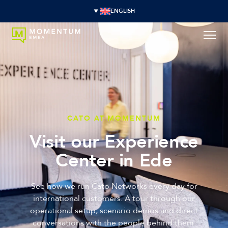
ENGLISH
CATO AT MOMENTUM
Visit our Experience
Center in Ede
See how we run Cato Networks every day for
international customers. A tour through our
operational setup, scenario demos and direct
conversations with the people behind them.