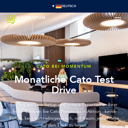
DEUTSCH
CATO BEI MOMENTUM
Monatliche Cato Test
Drive
Ein Tag, ein Live-Setup und unsere Experten an Ihrer
Seite. Erleben Sie Cato Networks in Aktion - keine
Folien, kein Vertriebsgespräch, mit Raum, jede Frage
auf den Tisch zu legen.